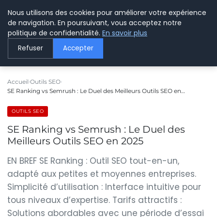
Nous utilisons des cookies pour améliorer votre expérience
LE WEBMARKETING
de navigation. En poursuivant, vous acceptez notre
politique de confidentialité.
En savoir plus
Refuser
Accepter
Accueil
Outils SEO
SE Ranking vs Semrush : Le Duel des Meilleurs Outils SEO en…
OUTILS SEO
SE Ranking vs Semrush : Le Duel des
Meilleurs Outils SEO en 2025
EN BREF SE Ranking : Outil SEO tout-en-un,
adapté aux petites et moyennes entreprises.
Simplicité d’utilisation : Interface intuitive pour
tous niveaux d’expertise. Tarifs attractifs :
Solutions abordables avec une période d’essai