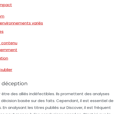
 impact
com
environnements variés
es
de contenu
ligemment
ation
publier
r déception
 être des alliés indéfectibles. Ils promettent des analyses
e décision basée sur des faits. Cependant, il est essentiel de
s. En analysant les titres publiés sur
Discover
, il est fréquent