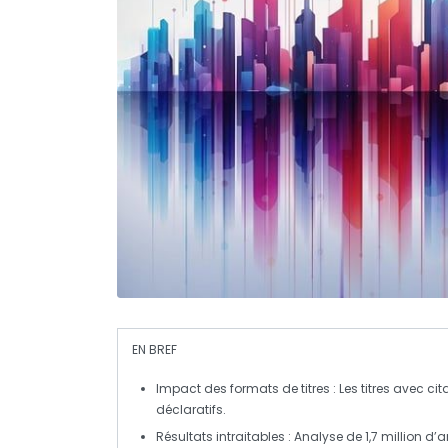
EN BREF
Impact des formats de titres
: Les titres avec
cit
déclaratifs.
Résultats intraitables
: Analyse de
1,7 million
d’ar