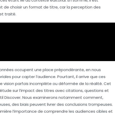
 étant lié au contexte éditorial. En somme, il est
t de choisir un format de titre, car la
perception des
t traité.
onnées
occupent une place prépondérante, en nous
ales pour capter l’audience. Pourtant, il arrive que ces
e vision parfois incomplète ou déformée de la réalité. Cet
e étude sur l’impact des
titres
avec
citations
,
questions
et
til
Discover
. Nous examinerons notamment comment,
es, des biais peuvent livrer des conclusions trompeuses.
lumière l’importance de comprendre les
audiences
cibles et