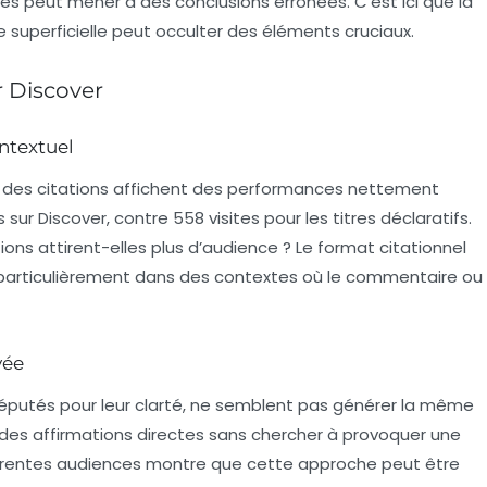
es
peut mener à des conclusions erronées. C’est ici que la
e superficielle peut occulter des éléments cruciaux.
r Discover
ontextuel
t des
citations
affichent des performances nettement
s
sur
Discover
, contre
558 visites
pour les titres déclaratifs.
tions
attirent-elles plus d’audience ? Le format citationnel
 particulièrement dans des contextes où le
commentaire
ou
vée
e réputés pour leur clarté, ne semblent pas générer la même
r des affirmations directes sans chercher à provoquer une
fférentes audiences montre que cette approche peut être