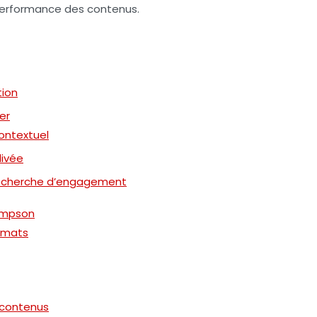
 performance des contenus.
tion
er
contextuel
livée
 recherche d’engagement
Simpson
rmats
s contenus