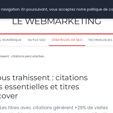
 navigation. En poursuivant, vous acceptez notre politique de co
LE WEBMARKETING
G NUMÉRIQUE
OUTILS SEO
STRATÉGIES DE SEO
TECHNOLOGIES 
ssent : citations percutantes…
s trahissent : citations
essentielles et titres
cover
 Les titres avec citations génèrent +29% de visites