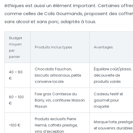
éthiques est aussi un élément important. Certaines offres
comme celles de Colis Gourmands, proposent des coffre
sans alcool et sans porc, adaptés à tous.
Budget
moyen
Produits inclus types
Avantages
par
panier
Chocolats Fauchon,
Équilibre coût/plaisir,
40 – 60
biscuits artisanaux, petite
découverte de
€
conserve locale
produits variés
Foie gras Comtesse du
Cadeau festif et
60 – 100
Barry, vin, confitures Maison
gourmet pour
€
Plisson
majorité
Produits exclusifs Pierre
Marque forte, prestige
>100 €
Hermé, coffrets prestige,
et souvenirs durables
vins d’exception