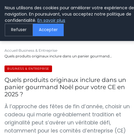
Nous utilisons des cookies pour améliorer votre expérience de
LE WEBMARKETING
navigation. En poursuivant, vous acceptez notre politique de
confidentialité.
En savoir plus
Refuser
Accepter
Accueil
Business & Entreprise
Quels produits originaux inclure dans un panier gourmand…
BUSINESS & ENTREPRISE
Quels produits originaux inclure dans un
panier gourmand Noël pour votre CE en
2025 ?
À l’approche des fêtes de fin d’année, choisir un
cadeau qui marie agréablement tradition et
originalité peut s’avérer un véritable défi,
notamment pour les comités d’entreprise (CE)