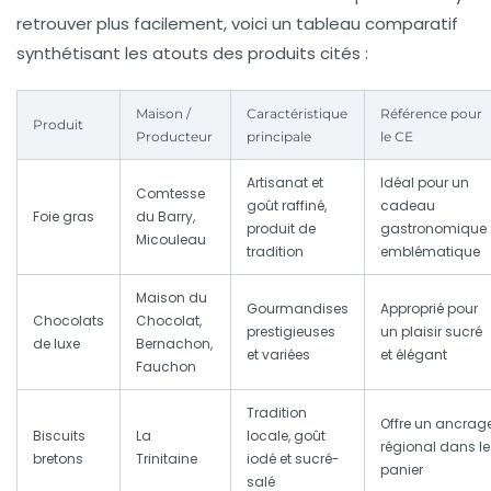
retrouver plus facilement, voici un tableau comparatif
synthétisant les atouts des produits cités :
Maison /
Caractéristique
Référence pour
Produit
Producteur
principale
le CE
Artisanat et
Idéal pour un
Comtesse
goût raffiné,
cadeau
Foie gras
du Barry,
produit de
gastronomique
Micouleau
tradition
emblématique
Maison du
Gourmandises
Approprié pour
Chocolats
Chocolat,
prestigieuses
un plaisir sucré
de luxe
Bernachon,
et variées
et élégant
Fauchon
Tradition
Offre un ancrag
Biscuits
La
locale, goût
régional dans le
bretons
Trinitaine
iodé et sucré-
panier
salé