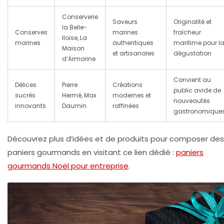
Conserverie
Saveurs
Originalité et
la Belle-
Conserves
marines
fraîcheur
Iloise, La
marines
authentiques
maritime pour l
Maison
et artisanales
dégustation
d’Armorine
Convient au
Délices
Pierre
Créations
public avide de
sucrés
Hermé, Max
modernes et
nouveautés
innovants
Daumin
raffinées
gastronomique
Découvrez plus d’idées et de produits pour composer des
paniers gourmands en visitant ce lien dédié :
paniers
gourmands Noël pour entreprise
.