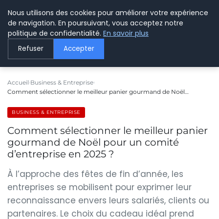
Nous utilisons des cookies pour améliorer votre expérience
LE WEBMARKETING
de navigation. En poursuivant, vous acceptez notre
politique de confidentialité.
En savoir plus
Refuser
Accepter
Accueil
Business & Entreprise
Comment sélectionner le meilleur panier gourmand de Noël…
BUSINESS & ENTREPRISE
Comment sélectionner le meilleur panier
gourmand de Noël pour un comité
d’entreprise en 2025 ?
À l’approche des fêtes de fin d’année, les
entreprises se mobilisent pour exprimer leur
reconnaissance envers leurs salariés, clients ou
partenaires. Le choix du cadeau idéal prend