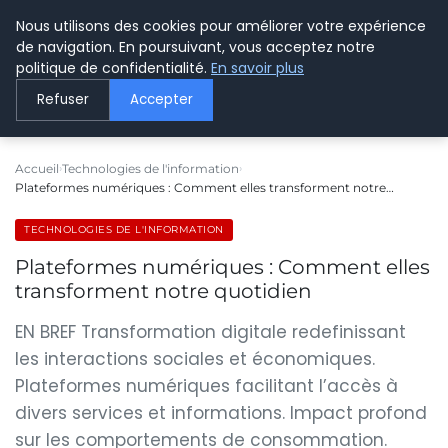
Nous utilisons des cookies pour améliorer votre expérience
LE WEBMARKETING
de navigation. En poursuivant, vous acceptez notre
politique de confidentialité.
En savoir plus
Refuser
Accepter
Accueil
Technologies de l'information
Plateformes numériques : Comment elles transforment notre…
TECHNOLOGIES DE L'INFORMATION
Plateformes numériques : Comment elles
transforment notre quotidien
EN BREF Transformation digitale redefinissant
les interactions sociales et économiques.
Plateformes numériques facilitant l’accès à
divers services et informations. Impact profond
sur les comportements de consommation.