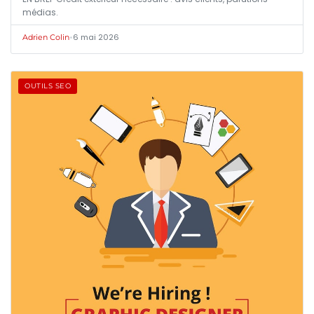
médias.
•
6 mai 2026
Adrien Colin
OUTILS SEO