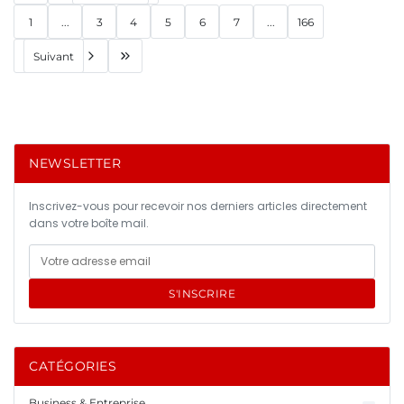
1
...
3
4
5
6
7
...
166
Suivant
NEWSLETTER
Inscrivez-vous pour recevoir nos derniers articles directement
dans votre boîte mail.
S'INSCRIRE
CATÉGORIES
Business & Entreprise