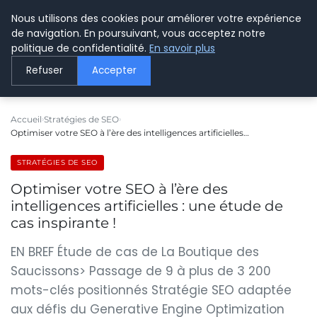
Nous utilisons des cookies pour améliorer votre expérience
LE WEBMARKETING
de navigation. En poursuivant, vous acceptez notre
politique de confidentialité.
En savoir plus
Refuser
Accepter
Accueil
Stratégies de SEO
Optimiser votre SEO à l’ère des intelligences artificielles…
STRATÉGIES DE SEO
Optimiser votre SEO à l’ère des
intelligences artificielles : une étude de
cas inspirante !
EN BREF Étude de cas de La Boutique des
Saucissons> Passage de 9 à plus de 3 200
mots-clés positionnés Stratégie SEO adaptée
aux défis du Generative Engine Optimization