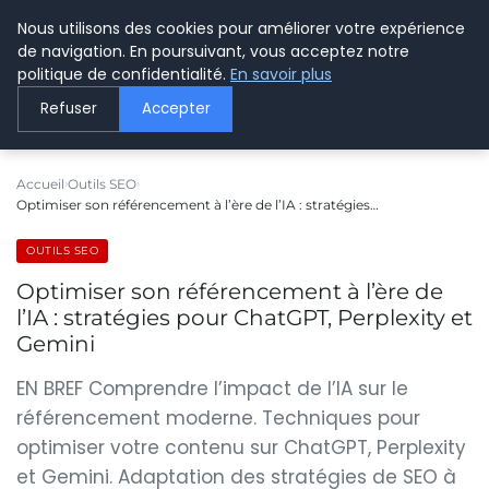
Nous utilisons des cookies pour améliorer votre expérience
LE WEBMARKETING
de navigation. En poursuivant, vous acceptez notre
politique de confidentialité.
En savoir plus
Refuser
Accepter
Accueil
Outils SEO
Optimiser son référencement à l’ère de l’IA : stratégies…
OUTILS SEO
Optimiser son référencement à l’ère de
l’IA : stratégies pour ChatGPT, Perplexity et
Gemini
EN BREF Comprendre l’impact de l’IA sur le
référencement moderne. Techniques pour
optimiser votre contenu sur ChatGPT, Perplexity
et Gemini. Adaptation des stratégies de SEO à