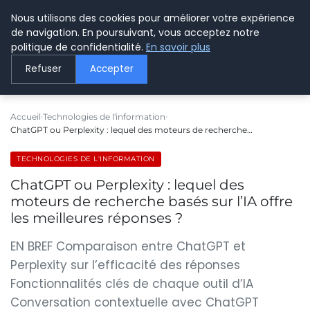
Nous utilisons des cookies pour améliorer votre expérience
LE WEBMARKETING
de navigation. En poursuivant, vous acceptez notre
politique de confidentialité.
En savoir plus
Refuser
Accepter
Accueil
Technologies de l'information
ChatGPT ou Perplexity : lequel des moteurs de recherche…
TECHNOLOGIES DE L'INFORMATION
ChatGPT ou Perplexity : lequel des
moteurs de recherche basés sur l’IA offre
les meilleures réponses ?
EN BREF Comparaison entre ChatGPT et
Perplexity sur l’efficacité des réponses
Fonctionnalités clés de chaque outil d’IA
Conversation contextuelle avec ChatGPT