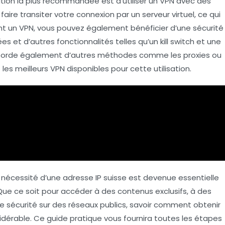
ution la plus recommandée est d’utiliser un
VPN
avec des
aire transiter votre connexion par un serveur virtuel, ce qui
ant un
VPN
, vous pouvez également bénéficier d’une sécurité
s et d’autres fonctionnalités telles qu’un
kill switch
et une
 aborde également d’autres méthodes comme les proxies ou
t les meilleurs
VPN
disponibles pour cette utilisation.
 nécessité d’une
adresse IP suisse
est devenue essentielle
Que ce soit pour accéder à des contenus exclusifs, à des
e sécurité sur des réseaux publics, savoir comment obtenir
idérable. Ce guide pratique vous fournira toutes les étapes