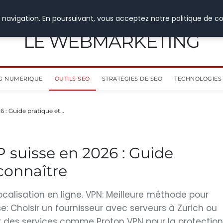
 navigation. En poursuivant, vous acceptez notre politique de co
LE WEBMARKETING
G NUMÉRIQUE
OUTILS SEO
STRATÉGIES DE SEO
TECHNOLOGIES 
6 : Guide pratique et…
P suisse en 2026 : Guide
connaître
 localisation en ligne. VPN: Meilleure méthode pour
se: Choisir un fournisseur avec serveurs à Zurich ou
ur des services comme Proton VPN pour la protection