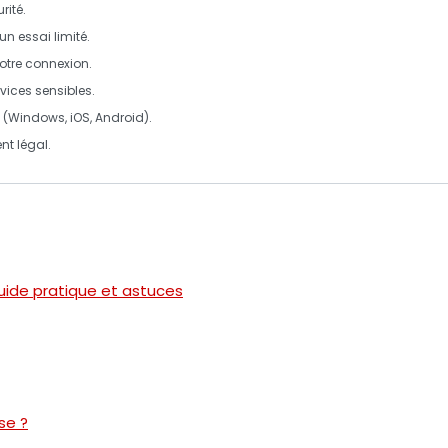
rité.
 un essai limité.
votre connexion.
rvices sensibles.
ls (Windows, iOS, Android).
nt légal.
Guide pratique et astuces
se ?