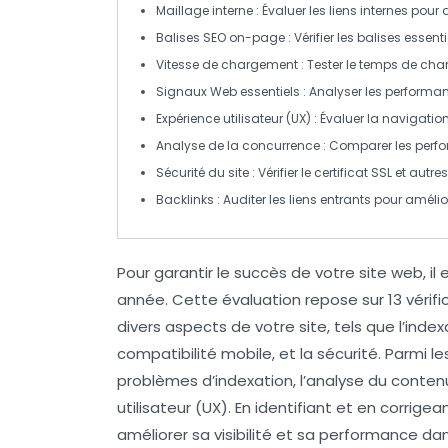
Maillage interne
: Évaluer les liens internes pour 
Balises SEO on-page
: Vérifier les balises essen
Vitesse de chargement
: Tester le temps de cha
Signaux Web essentiels
: Analyser les performan
Expérience utilisateur (UX)
: Évaluer la navigation
Analyse de la concurrence
: Comparer les perf
Sécurité du site
: Vérifier le certificat SSL et aut
Backlinks
: Auditer les liens entrants pour améliore
Pour garantir le succès de votre site web, il 
année. Cette évaluation repose sur
13 vérif
divers aspects de votre site, tels que l’
index
compatibilité mobile
, et la
sécurité
. Parmi l
problèmes d’
indexation
, l’analyse du conten
utilisateur
(UX). En identifiant et en corrigea
améliorer sa visibilité et sa performance da