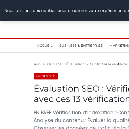
28 juillet 2026
Nous utilisons des cookies pour améliorer votre expérience de
ACCUEIL
BUSINESS & ENTREPRISE
MARKETIN
Accueil
Outils SEO
Évaluation SEO : Vérifiez la santé de
OUTILS SEO
Évaluation SEO : Vérifi
avec ces 13 vérificati
EN BREF Vérification d’indexation : Con
Analyse du contenu : Évaluer la qualité
Observer les données de trafic via la 