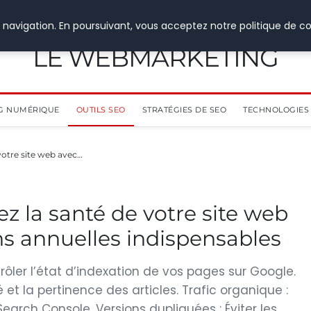
 navigation. En poursuivant, vous acceptez notre politique de co
LE WEBMARKETING
G NUMÉRIQUE
OUTILS SEO
STRATÉGIES DE SEO
TECHNOLOGIES 
 votre site web avec…
ez la santé de votre site web
ons annuelles indispensables
trôler l’état d’indexation de vos pages sur Google.
 et la pertinence des articles. Trafic organique :
Search Console. Versions dupliquées : Éviter les