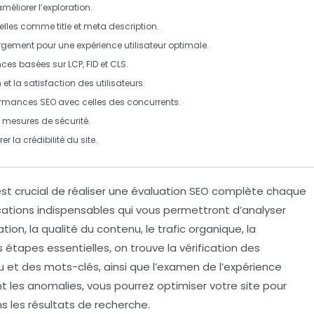
améliorer l’exploration.
tielles comme title et meta description.
rgement pour une expérience utilisateur optimale.
ces basées sur LCP, FID et CLS.
 et la satisfaction des utilisateurs.
ormances SEO avec celles des concurrents.
res mesures de sécurité.
r la crédibilité du site.
est crucial de réaliser une
évaluation SEO
complète chaque
ications indispensables
qui vous permettront d’analyser
ation
, la
qualité du contenu
, le
trafic organique
, la
es étapes essentielles, on trouve la vérification des
u et des mots-clés, ainsi que l’examen de l’
expérience
nt les anomalies, vous pourrez optimiser votre site pour
ns les résultats de recherche.