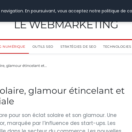
 navigation. En poursuivant, vous acceptez notre politique de co
LE WEBMARKETING
G NUMÉRIQUE
OUTILS SEO
STRATÉGIES DE SEO
TECHNOLOGIES 
ire, glamour étincelant et…
olaire, glamour étincelant et
ale
bre pour son éclat solaire et son glamour. Une
, marquée par l’influence des start-ups. Les
cielle dans le secteur du commerce. Les nouvelles