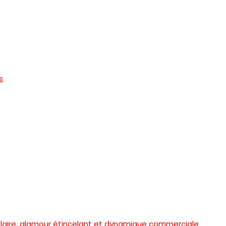
s
olaire, glamour étincelant et dynamique commerciale