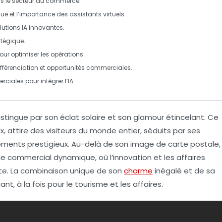
 le secteur du
commerce
.
que
et l’importance des
assistants virtuels
.
utions IA innovantes.
tégique.
ur optimiser les opérations.
férenciation et opportunités commerciales.
rciales
pour intégrer l’IA.
 distingue par son
éclat solaire
et son
glamour étincelant
. Ce
ux, attire des visiteurs du monde entier, séduits par ses
ments prestigieux. Au-delà de son image de carte postale,
le commercial dynamique
, où l’innovation et les affaires
te. La combinaison unique de son
charme
inégalé et de sa
nt, à la fois pour le tourisme et les affaires.