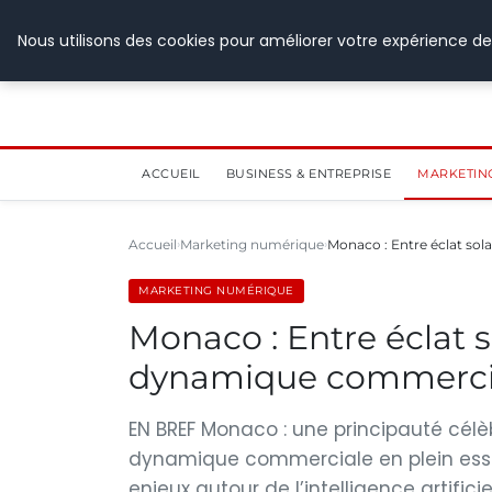
28 juillet 2026
Nous utilisons des cookies pour améliorer votre expérience de
ACCUEIL
BUSINESS & ENTREPRISE
MARKETIN
Accueil
Marketing numérique
Monaco : Entre éclat sola
MARKETING NUMÉRIQUE
Monaco : Entre éclat s
dynamique commerci
EN BREF Monaco : une principauté célè
dynamique commerciale en plein essor
enjeux autour de l’intelligence artifi