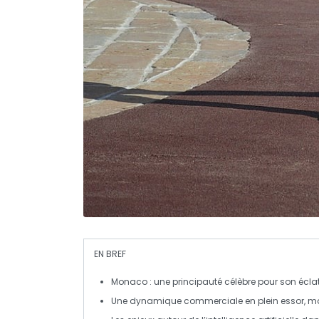
EN BREF
Monaco
: une
principauté
célèbre pour son
éclat
Une
dynamique commerciale
en plein essor, m