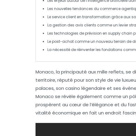
Les enjeux autour de l’
intelligence artificielle
dans
Les nouvelles tendances du
commerce agenti
Le
service client
en transformation grâce aux sol
La gestion des
avis clients
comme un levier stra
Les
technologies de prévision
en supply chain po
Le
post-achat
comme un nouveau terrain de dif
La nécessité de réinventer les
fondations comme
Monaco
, la principauté aux mille reflets, se
territoire, réputé pour son style de vie luxue
palaces
, son
casino légendaire
et ses événe
Monaco se révèle également comme un
pô
prospèrent au cœur de l’élégance et du fas
vitalité économique en fait un endroit fascina