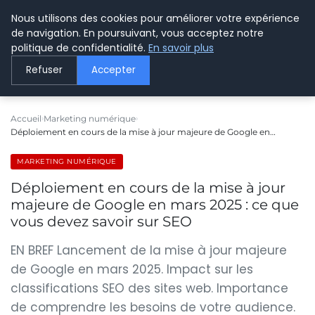
Nous utilisons des cookies pour améliorer votre expérience
LE WEBMARKETING
de navigation. En poursuivant, vous acceptez notre
politique de confidentialité.
En savoir plus
Refuser
Accepter
Accueil
Marketing numérique
Déploiement en cours de la mise à jour majeure de Google en…
MARKETING NUMÉRIQUE
Déploiement en cours de la mise à jour
majeure de Google en mars 2025 : ce que
vous devez savoir sur SEO
EN BREF Lancement de la mise à jour majeure
de Google en mars 2025. Impact sur les
classifications SEO des sites web. Importance
de comprendre les besoins de votre audience.