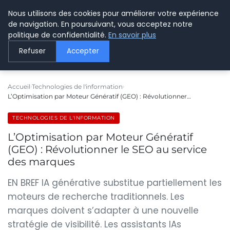
Nous utilisons des cookies pour améliorer votre expérience
LE WEBMARKETING
de navigation. En poursuivant, vous acceptez notre
politique de confidentialité.
En savoir plus
Refuser
Accepter
Accueil
Technologies de l'information
L’Optimisation par Moteur Génératif (GEO) : Révolutionner…
TECHNOLOGIES DE L'INFORMATION
L’Optimisation par Moteur Génératif
(GEO) : Révolutionner le SEO au service
des marques
EN BREF IA générative substitue partiellement les
moteurs de recherche traditionnels. Les
marques doivent s’adapter à une nouvelle
stratégie de visibilité. Les assistants IAs