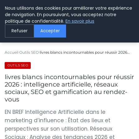
Nous utilisons des cookies pour améliorer votre expérience
LE WEBMARKETING
de navigation. En poursuivant, vous acceptez notre
politique de confidentialité.
En savoir plus
Refuser
Accepter
Accueil
Outils SEO
livres blancs incontournables pour réussir 2026…
OUTILS SEO
livres blancs incontournables pour réussir
2026 : intelligence artificielle, réseaux
sociaux, SEO et gamification au rendez-
vous
EN BREF Intelligence Artificielle dans le
marketing d’influence : État des lieux et
perspectives sur son utilisation. Réseaux
Sociaux : Analyse des tendances 2026 et