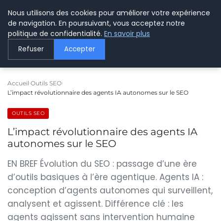
Nous utilisons des cookies pour améliorer votre expérience
LE WEBMARKETING
de navigation. En poursuivant, vous acceptez notre
politique de confidentialité.
En savoir plus
Refuser
Accepter
Accueil
Outils SEO
L’impact révolutionnaire des agents IA autonomes sur le SEO
OUTILS SEO
L’impact révolutionnaire des agents IA
autonomes sur le SEO
EN BREF Évolution du SEO : passage d’une ère
d’outils basiques à l’ère agentique. Agents IA :
conception d’agents autonomes qui surveillent,
analysent et agissent. Différence clé : les
agents agissent sans intervention humaine