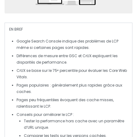
EN BREF
Google Search Console
indique des problèmes de
LCP
même si certaines pages sont rapides.
Différences de mesure entre
GSC
et
CrUX
expliquent les
disparités de performance.
CrUX
se base sur le
75ᵉ percentile
pour évaluer les
Core Web
Vitals
.
Pages populaires
: généralement plus rapides grâce aux
caches.
Pages peu fréquentées
évoquent des
cache misses
,
ralentissant le
LCP
.
Conseils pour améliorer le
LCP
:
Tester la performance hors cache avec un paramètre
d’URL unique.
Comparer les tests sur les versions cachées.