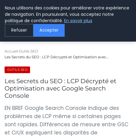
Nous utilisons des cookies pour améliorer votre expérience
LE WEBMARKETING
de navigation. En poursuivant, vous acceptez notre
politique de confidentialité.
En savoir plus
Refuser
Accepter
Accueil
Outils SEO
Les Secrets du SEO : LCP Décrypté et Optimisation avec…
OUTILS SEO
Les Secrets du SEO : LCP Décrypté et
Optimisation avec Google Search
Console
EN BREF Google Search Console indique des
problèmes de LCP même si certaines pages
sont rapides. Différences de mesure entre GSC
et CrUX expliquent les disparités de