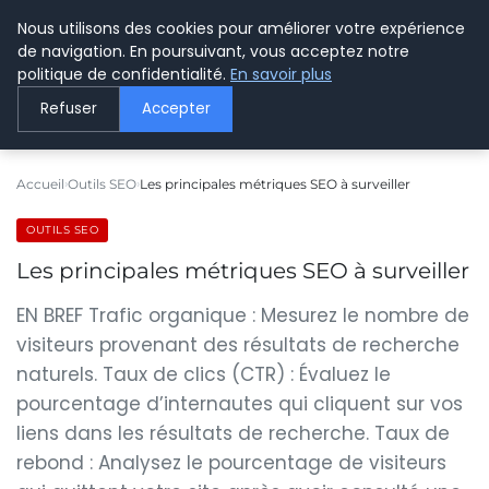
Nous utilisons des cookies pour améliorer votre expérience
LE WEBMARKETING
de navigation. En poursuivant, vous acceptez notre
politique de confidentialité.
En savoir plus
Refuser
Accepter
Accueil
Outils SEO
Les principales métriques SEO à surveiller
OUTILS SEO
Les principales métriques SEO à surveiller
EN BREF Trafic organique : Mesurez le nombre de
visiteurs provenant des résultats de recherche
naturels. Taux de clics (CTR) : Évaluez le
pourcentage d’internautes qui cliquent sur vos
liens dans les résultats de recherche. Taux de
rebond : Analysez le pourcentage de visiteurs