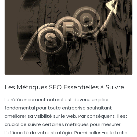
Les Métriques SEO Essentielles à Suivre
Le
référencement naturel
est devenu un pilier
fondamental pour toute entreprise souhaitant
améliorer sa visibilité sur le web. Par conséquent, il est
crucial de suivre certaines
métriques
pour mesurer
l’efficacité de votre stratégie. Parmi celles-ci, le
trafic