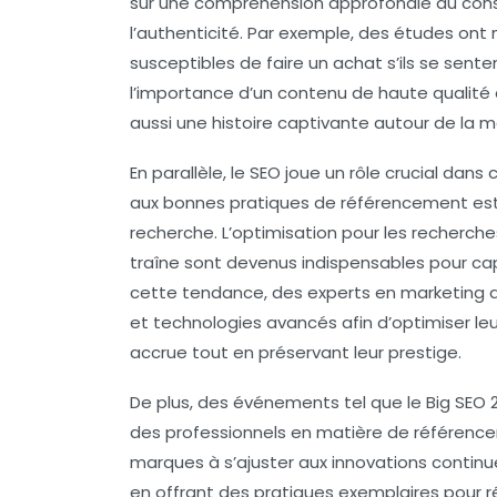
sur une compréhension approfondie du cons
l’
authenticité
. Par exemple, des études ont
susceptibles de faire un achat s’ils se sent
l’importance d’un contenu de haute qualité
aussi une
histoire
captivante autour de la m
En parallèle, le
SEO
joue un rôle crucial dans
aux bonnes pratiques de référencement est
recherche. L’optimisation pour les recherche
traîne sont devenus indispensables pour cap
cette tendance, des experts en marketing dig
et technologies avancés afin d’optimiser leur
accrue tout en préservant leur
prestige
.
De plus, des événements tel que le
Big SEO 
des professionnels en matière de référen
marques à s’ajuster aux innovations conti
en offrant des pratiques exemplaires pour réuss