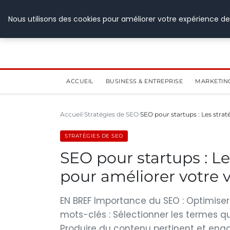
28 juillet 2026
Nous utilisons des cookies pour améliorer votre expérience de
ACCUEIL
BUSINESS & ENTREPRISE
MARKETIN
Accueil
Stratégies de SEO
SEO pour startups : Les stra
STRATÉGIES DE SEO
SEO pour startups : L
pour améliorer votre vi
EN BREF Importance du SEO : Optimiser l
mots-clés : Sélectionner les termes qu
Produire du contenu pertinent et enga