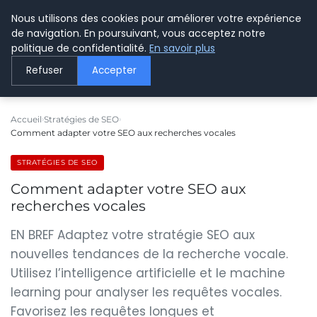
Nous utilisons des cookies pour améliorer votre expérience
LE WEBMARKETING
de navigation. En poursuivant, vous acceptez notre
politique de confidentialité.
En savoir plus
Refuser
Accepter
Accueil
Stratégies de SEO
Comment adapter votre SEO aux recherches vocales
STRATÉGIES DE SEO
Comment adapter votre SEO aux
recherches vocales
EN BREF Adaptez votre stratégie SEO aux
nouvelles tendances de la recherche vocale.
Utilisez l’intelligence artificielle et le machine
learning pour analyser les requêtes vocales.
Favorisez les requêtes longues et