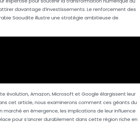
leur expertise pour soutenir la transformation numérique du
à attirer davantage d’investissements. Le renforcement des
rabie Saoudite illustre une stratégie ambitieuse de
te évolution,
Amazon
,
Microsoft
et
Google
élargissent leur
Dans cet article, nous examinerons comment ces géants du
un marché en émergence, les implications de leur influence
n place pour s’ancrer durablement dans cette région riche en