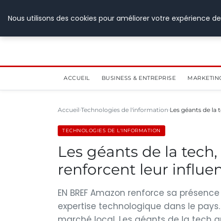
28 juillet 2026
Nous utilisons des cookies pour améliorer votre expérience de
ACCUEIL
BUSINESS & ENTREPRISE
MARKETIN
Accueil
Technologies de l'information
Les géants de la
TECHNOLOGIES DE L'INFORMATION
Les géants de la tech
renforcent leur influe
EN BREF Amazon renforce sa présence 
expertise technologique dans le pays.
marché local. Les géants de la tech a