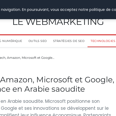
 navigation. En poursuivant, vous acceptez notre politique de co
LE WEBMARKETING
G NUMÉRIQUE
OUTILS SEO
STRATÉGIES DE SEO
TECHNOLOGIES 
 tech, Amazon, Microsoft et Google…
, Amazon, Microsoft et Google,
nce en Arabie saoudite
en Arabie saoudite. Microsoft positionne son
 Google et ses innovations se développent sur le
mplifient leur influence économique. Partenariats