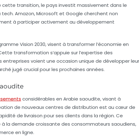
cette transition, le pays investit massivement dans le
a tech.
Amazon
,
Microsoft
et
Google
cherchent non
lement à participer activement au développement
programme
Vision 2030
, visent à transformer l’économie en
 Cette transformation s’appuie sur l’expertise des
es entreprises voient une occasion unique de développer leu
ché jugé crucial pour les prochaines années.
saoudite
issements
considérables en Arabie saoudite, visant à
création de nouveaux
centres de distribution
est au cœur de
pidité de livraison pour ses clients dans la région. Ce
e à la demande croissante des consommateurs saoudiens,
merce en ligne.