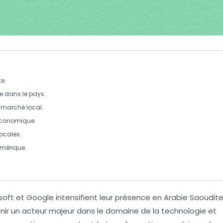
e.
e dans le pays.
e marché local.
 économique.
locales.
umérique
.
soft
et
Google
intensifient leur présence en
Arabie Saoudit
enir un acteur majeur dans le domaine de la
technologie
et