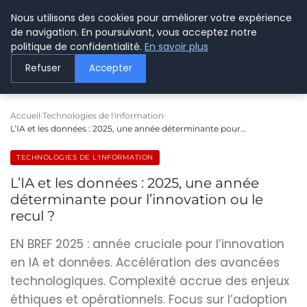
Nous utilisons des cookies pour améliorer votre expérience
LE WEBMARKETING
de navigation. En poursuivant, vous acceptez notre
politique de confidentialité.
En savoir plus
Refuser
Accepter
Accueil
Technologies de l'information
L’IA et les données : 2025, une année déterminante pour…
TECHNOLOGIES DE L'INFORMATION
L’IA et les données : 2025, une année
déterminante pour l’innovation ou le
recul ?
EN BREF 2025 : année cruciale pour l’innovation
en IA et données. Accélération des avancées
technologiques. Complexité accrue des enjeux
éthiques et opérationnels. Focus sur l’adoption