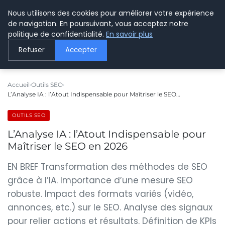
Nous utilisons des cookies pour améliorer votre expérience
LE WEBMARKETING
de navigation. En poursuivant, vous acceptez notre
politique de confidentialité.
En savoir plus
Refuser
Accepter
Accueil
Outils SEO
L’Analyse IA : l’Atout Indispensable pour Maîtriser le SEO…
OUTILS SEO
L’Analyse IA : l’Atout Indispensable pour
Maîtriser le SEO en 2026
EN BREF Transformation des méthodes de SEO
grâce à l’IA. Importance d’une mesure SEO
robuste. Impact des formats variés (vidéo,
annonces, etc.) sur le SEO. Analyse des signaux
pour relier actions et résultats. Définition de KPIs