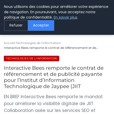
Nous utilisons des cookies pour améliorer votre expérience
LE WEBMARKETING
de navigation. En poursuivant, vous acceptez notre
politique de confidentialité.
En savoir plus
Refuser
Accepter
Accueil
Technologies de l'information
Interactive Bees remporte le contrat de référencement et de…
TECHNOLOGIES DE L'INFORMATION
Interactive Bees remporte le contrat de
référencement et de publicité payante
pour l’Institut d’Information
Technologique de Jaypee (JIIT
EN BREF Interactive Bees remporte le mandat
pour améliorer la visibilité digitale de JIIT.
Collaboration axée sur les services SEO et