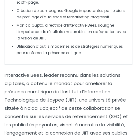
et
off-page
.
Création de campagnes Google
impactantes
par le biais
de
profilage d’audience
et
remarketing progressif
.
Monica Gupta, directrice d’Interactive Bees, souligne
l’importance de
résultats mesurables
en adéquation avec
la vision de
JIIT
.
Utilisation d’
outils modernes
et de
stratégies numériques
pour renforcer la présence en ligne.
Interactive Bees
, leader reconnu dans les solutions
digitales, a obtenu le mandat pour améliorer la
présence numérique
de l’
Institut d’Information
Technologique de Jaypee
(
JIIT
), une université privée
située à Noida. L’objectif de cette collaboration se
concentre sur les
services de référencement (SEO)
et
les
publicités payantes
, visant à accroître la
visibilité
,
l’
engagement
et la connexion de JIIT avec ses publics