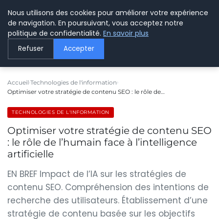
Nous utilisons des cookies pour améliorer votre expérience
LE WEBMARKETING
de navigation. En poursuivant, vous acceptez notre
politique de confidentialité.
En savoir plus
Refuser
Accepter
Accueil
Technologies de l'information
Optimiser votre stratégie de contenu SEO : le rôle de…
TECHNOLOGIES DE L'INFORMATION
Optimiser votre stratégie de contenu SEO
: le rôle de l’humain face à l’intelligence
artificielle
EN BREF Impact de l’IA sur les stratégies de
contenu SEO. Compréhension des intentions de
recherche des utilisateurs. Établissement d’une
stratégie de contenu basée sur les objectifs