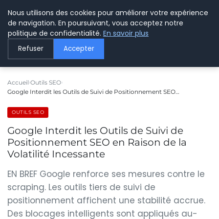
Nous utilisons des cookies pour améliorer votre expérience
LE WEBMARKETING
de navigation. En poursuivant, vous acceptez notre
politique de confidentialité.
En savoir plus
Refuser
Accepter
Accueil
Outils SEO
Google Interdit les Outils de Suivi de Positionnement SEO…
OUTILS SEO
Google Interdit les Outils de Suivi de
Positionnement SEO en Raison de la
Volatilité Incessante
EN BREF Google renforce ses mesures contre le
scraping. Les outils tiers de suivi de
positionnement affichent une stabilité accrue.
Des blocages intelligents sont appliqués au-