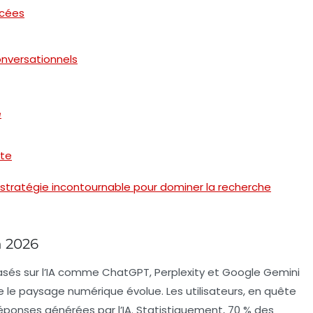
ncées
nversationnels
e
cte
 stratégie incontournable pour dominer la recherche
n 2026
asés sur l’IA comme
ChatGPT
,
Perplexity
et
Google Gemini
e le paysage numérique évolue. Les utilisateurs, en quête
 réponses générées par l’IA. Statistiquement, 70 % des