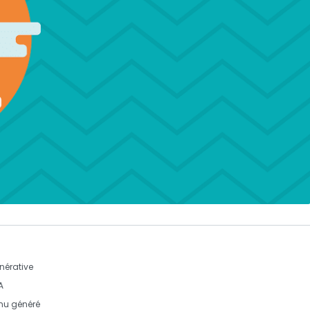
nérative
A
enu généré