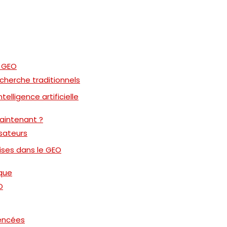
t GEO
echerche traditionnels
telligence artificielle
maintenant ?
isateurs
ises dans le GEO
rque
O
rencées