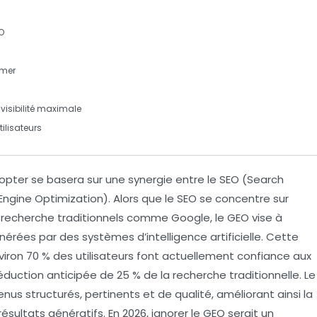
O
rmer
visibilité maximale
ilisateurs
opter se basera sur une synergie entre le
SEO
(Search
ngine Optimization). Alors que le SEO se concentre sur
e recherche traditionnels comme Google, le GEO vise à
érées par des systèmes d’intelligence artificielle. Cette
viron
70 %
des utilisateurs font actuellement confiance aux
réduction anticipée de
25 %
de la recherche traditionnelle. Le
tenus
structurés
,
pertinents
et de qualité, améliorant ainsi la
résultats génératifs. En 2026, ignorer le GEO serait un