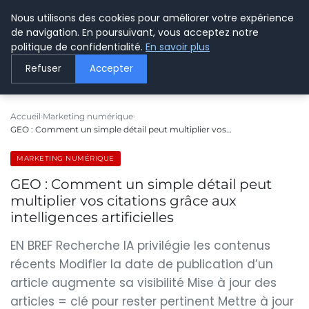
Nous utilisons des cookies pour améliorer votre expérience
LE WEBMARKETING
de navigation. En poursuivant, vous acceptez notre
politique de confidentialité.
En savoir plus
Refuser
Accepter
Accueil
Marketing numérique
GEO : Comment un simple détail peut multiplier vos…
MARKETING NUMÉRIQUE
GEO : Comment un simple détail peut
multiplier vos citations grâce aux
intelligences artificielles
EN BREF Recherche IA privilégie les contenus
récents Modifier la date de publication d’un
article augmente sa visibilité Mise à jour des
articles = clé pour rester pertinent Mettre à jour