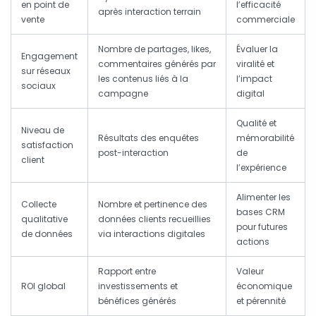
en point de
l’efficacité
après interaction terrain
vente
commerciale
Nombre de partages, likes,
Évaluer la
Engagement
commentaires générés par
viralité et
sur réseaux
les contenus liés à la
l’impact
sociaux
campagne
digital
Qualité et
Niveau de
Résultats des enquêtes
mémorabilité
satisfaction
post-interaction
de
client
l’expérience
Alimenter les
Collecte
Nombre et pertinence des
bases CRM
qualitative
données clients recueillies
pour futures
de données
via interactions digitales
actions
Rapport entre
Valeur
ROI global
investissements et
économique
bénéfices générés
et pérennité