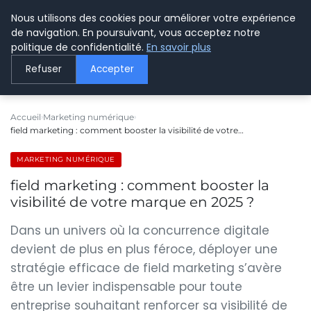
Nous utilisons des cookies pour améliorer votre expérience
LE WEBMARKETING
de navigation. En poursuivant, vous acceptez notre
politique de confidentialité.
En savoir plus
Refuser
Accepter
Accueil
Marketing numérique
field marketing : comment booster la visibilité de votre…
MARKETING NUMÉRIQUE
field marketing : comment booster la
visibilité de votre marque en 2025 ?
Dans un univers où la concurrence digitale
devient de plus en plus féroce, déployer une
stratégie efficace de field marketing s’avère
être un levier indispensable pour toute
entreprise souhaitant renforcer sa visibilité de