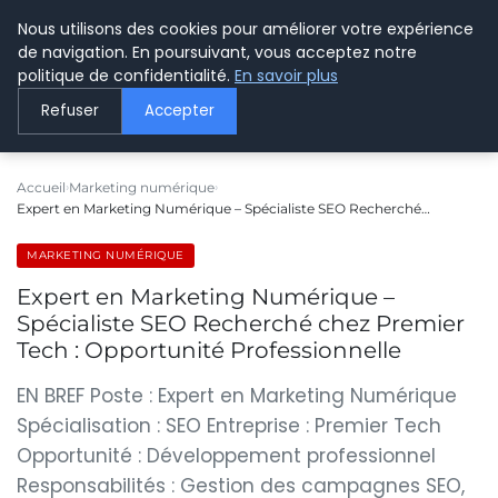
Nous utilisons des cookies pour améliorer votre expérience
LE WEBMARKETING
de navigation. En poursuivant, vous acceptez notre
politique de confidentialité.
En savoir plus
Refuser
Accepter
Accueil
Marketing numérique
Expert en Marketing Numérique – Spécialiste SEO Recherché…
MARKETING NUMÉRIQUE
Expert en Marketing Numérique –
Spécialiste SEO Recherché chez Premier
Tech : Opportunité Professionnelle
EN BREF Poste : Expert en Marketing Numérique
Spécialisation : SEO Entreprise : Premier Tech
Opportunité : Développement professionnel
Responsabilités : Gestion des campagnes SEO,