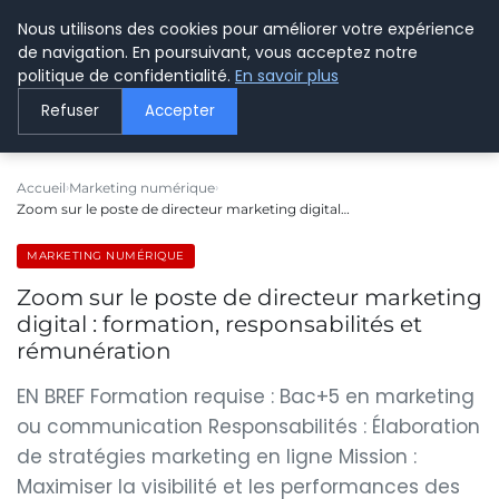
Nous utilisons des cookies pour améliorer votre expérience
LE WEBMARKETING
de navigation. En poursuivant, vous acceptez notre
politique de confidentialité.
En savoir plus
Refuser
Accepter
Accueil
Marketing numérique
Zoom sur le poste de directeur marketing digital…
MARKETING NUMÉRIQUE
Zoom sur le poste de directeur marketing
digital : formation, responsabilités et
rémunération
EN BREF Formation requise : Bac+5 en marketing
ou communication Responsabilités : Élaboration
de stratégies marketing en ligne Mission :
Maximiser la visibilité et les performances des