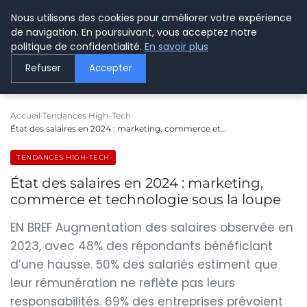
Nous utilisons des cookies pour améliorer votre expérience
LE WEBMARKETING
de navigation. En poursuivant, vous acceptez notre
politique de confidentialité.
En savoir plus
Refuser
Accepter
Accueil
Tendances High-Tech
État des salaires en 2024 : marketing, commerce et…
TENDANCES HIGH-TECH
État des salaires en 2024 : marketing,
commerce et technologie sous la loupe
EN BREF Augmentation des salaires observée en
2023, avec 48% des répondants bénéficiant
d’une hausse. 50% des salariés estiment que
leur rémunération ne reflète pas leurs
responsabilités. 69% des entreprises prévoient