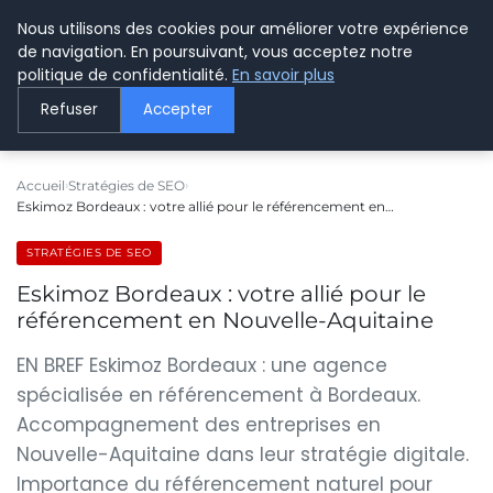
Nous utilisons des cookies pour améliorer votre expérience
LE WEBMARKETING
de navigation. En poursuivant, vous acceptez notre
politique de confidentialité.
En savoir plus
Refuser
Accepter
Accueil
Stratégies de SEO
Eskimoz Bordeaux : votre allié pour le référencement en…
STRATÉGIES DE SEO
Eskimoz Bordeaux : votre allié pour le
référencement en Nouvelle-Aquitaine
EN BREF Eskimoz Bordeaux : une agence
spécialisée en référencement à Bordeaux.
Accompagnement des entreprises en
Nouvelle-Aquitaine dans leur stratégie digitale.
Importance du référencement naturel pour