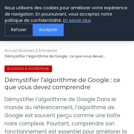
Nous utilisons des cookies pour améliorer votre expérience
LE WEBMARKETING
de navigation. En poursuivant, vous acceptez notre
politique de confidentialité.
En savoir plus
Refuser
Accepter
Accueil
Business & Entreprise
Démystifier l’algorithme de Google : ce que vous devez…
BUSINESS & ENTREPRISE
Démystifier l’algorithme de Google : ce
que vous devez comprendre
Démystifier l’algorithme de Google Dans le
monde du référencement, l’algorithme de
Google est souvent perçu comme une boîte
noire complexe. Pourtant, comprendre son
fonctionnement est essentiel pour améliorer la