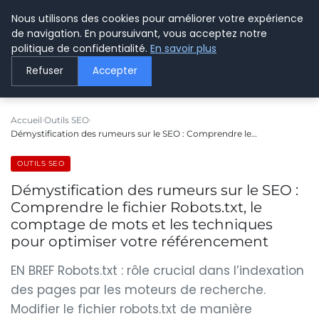
Nous utilisons des cookies pour améliorer votre expérience
LE WEBMARKETING
de navigation. En poursuivant, vous acceptez notre
politique de confidentialité.
En savoir plus
Refuser
Accepter
Accueil
Outils SEO
Démystification des rumeurs sur le SEO : Comprendre le…
OUTILS SEO
Démystification des rumeurs sur le SEO :
Comprendre le fichier Robots.txt, le
comptage de mots et les techniques
pour optimiser votre référencement
EN BREF Robots.txt : rôle crucial dans l’indexation
des pages par les moteurs de recherche.
Modifier le fichier robots.txt de manière