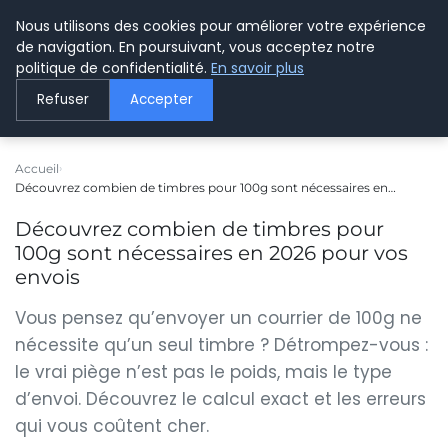
Nous utilisons des cookies pour améliorer votre expérience
LE WEBMARKETING
de navigation. En poursuivant, vous acceptez notre
politique de confidentialité.
En savoir plus
Refuser
Accepter
Accueil
Découvrez combien de timbres pour 100g sont nécessaires en…
Découvrez combien de timbres pour
100g sont nécessaires en 2026 pour vos
envois
Vous pensez qu’envoyer un courrier de 100g ne
nécessite qu’un seul timbre ? Détrompez-vous :
le vrai piège n’est pas le poids, mais le type
d’envoi. Découvrez le calcul exact et les erreurs
qui vous coûtent cher.