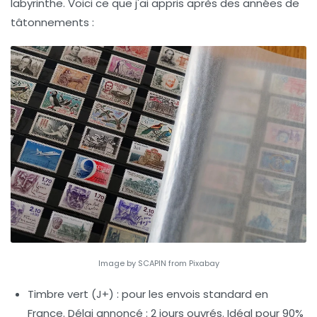
labyrinthe. Voici ce que j'ai appris après des années de
tâtonnements :
Image by SCAPIN from Pixabay
Timbre vert (J+)
: pour les envois standard en
France. Délai annoncé : 2 jours ouvrés. Idéal pour 90%