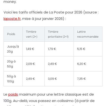
money.
Voici les tarifs officiels de La Poste pour 2026 (source :
laposte.fr
, mise à jour janvier 2026) :
Timbre
Timbre
Lettre
Poids
vert (J+)
prioritaire (J+1)
recommandée
Jusqu'à
1,49 €
1,79 €
5,15 €
20g
20g à
2,09 €
2,49 €
6,20 €
50g
50g à
2,49 €
3,09 €
7,35 €
100g
Le
poids
maximum pour une lettre classique est de
100g. Au-delà, vous passez en colissimo (à partir de