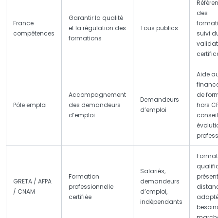
Référe
des
Garantir la qualité
France
format
et la régulation des
Tous publics
compétences
suivi d
formations
valida
certifi
Aide a
financ
Accompagnement
de for
Demandeurs
Pôle emploi
des demandeurs
hors CP
d’emploi
d’emploi
conseil
évoluti
profess
Format
qualifi
Salariés,
Formation
présent
GRETA / AFPA
demandeurs
professionnelle
distanc
/ CNAM
d’emploi,
certifiée
adapté
indépendants
besoin
march