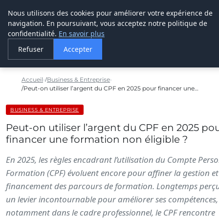
Nous utilisons des cookies pour améliorer votre expérience de
LE WEBMARKETING
navigation. En poursuivant, vous acceptez notre politique de
confidentialité.
En savoir plus
Refuser
Accepter
Accueil
Business & Entreprise
Peut-on utiliser l’argent du CPF en 2025 pour financer une…
BUSINESS & ENTREPRISE
Peut-on utiliser l’argent du CPF en 2025 po
financer une formation non éligible ?
En 2025, les règles encadrant l’utilisation du Compte Pers
Formation (CPF) évoluent encore pour affiner la gestion et
financement des parcours de formation. Longtemps per
un levier incontournable pour améliorer ses compétences,
notamment dans le cadre professionnel, le CPF rencontre