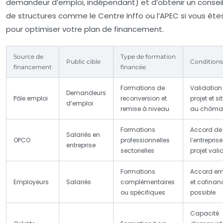
demandeur d’emploi, indépendant) et d’obtenir un consei
de structures comme le Centre Inffo ou l’APEC si vous ête
pour optimiser votre plan de financement.
Source de
Type de formation
Public cible
Conditions
financement
financée
Formations de
Validation
Demandeurs
Pôle emploi
reconversion et
projet et s
d’emploi
remise à niveau
au chôma
Formations
Accord de
Salariés en
OPCO
professionnelles
l’entreprise
entreprise
sectorielles
projet vali
Formations
Accord em
Employeurs
Salariés
complémentaires
et cofina
ou spécifiques
possible
Capacité