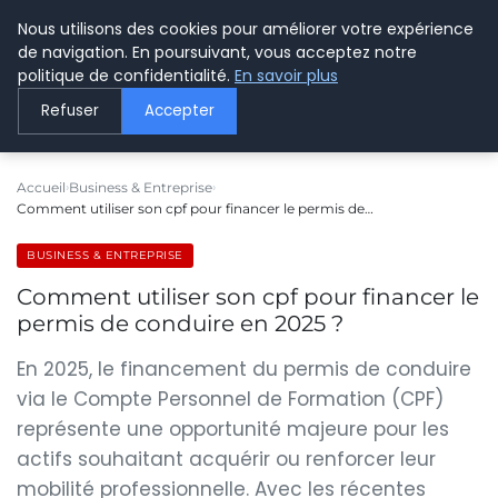
Nous utilisons des cookies pour améliorer votre expérience
LE WEBMARKETING
de navigation. En poursuivant, vous acceptez notre
politique de confidentialité.
En savoir plus
Refuser
Accepter
Accueil
Business & Entreprise
Comment utiliser son cpf pour financer le permis de…
BUSINESS & ENTREPRISE
Comment utiliser son cpf pour financer le
permis de conduire en 2025 ?
En 2025, le financement du permis de conduire
via le Compte Personnel de Formation (CPF)
représente une opportunité majeure pour les
actifs souhaitant acquérir ou renforcer leur
mobilité professionnelle. Avec les récentes