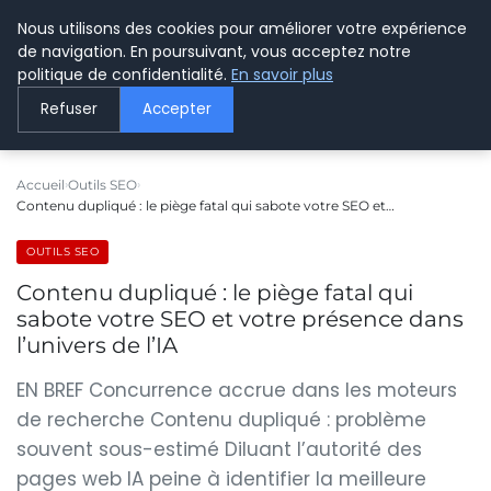
Nous utilisons des cookies pour améliorer votre expérience
LE WEBMARKETING
de navigation. En poursuivant, vous acceptez notre
politique de confidentialité.
En savoir plus
Refuser
Accepter
Accueil
Outils SEO
Contenu dupliqué : le piège fatal qui sabote votre SEO et…
OUTILS SEO
Contenu dupliqué : le piège fatal qui
sabote votre SEO et votre présence dans
l’univers de l’IA
EN BREF Concurrence accrue dans les moteurs
de recherche Contenu dupliqué : problème
souvent sous-estimé Diluant l’autorité des
pages web IA peine à identifier la meilleure