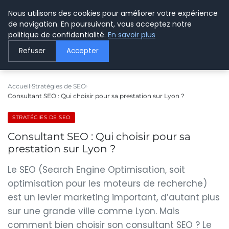
Nous utilisons des cookies pour améliorer votre expérience
LE WEBMARKETING
de navigation. En poursuivant, vous acceptez notre
politique de confidentialité.
En savoir plus
Refuser
Accepter
Accueil
Stratégies de SEO
Consultant SEO : Qui choisir pour sa prestation sur Lyon ?
STRATÉGIES DE SEO
Consultant SEO : Qui choisir pour sa
prestation sur Lyon ?
Le SEO (Search Engine Optimisation, soit
optimisation pour les moteurs de recherche)
est un levier marketing important, d’autant plus
sur une grande ville comme Lyon. Mais
comment bien choisir son consultant SEO ? Le