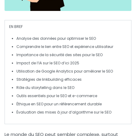
EN BREF
Analyse
des
données
pour optimiser le
SEO
Comprendre le lien entre
SEO
et
expérience utilisateur
Importance de la
sécurité
des sites pour le
SEO
Impact de l’
IA
sur le
SEO
d’ici 2025
Utilisation de
Google Analytics
pour améliorer le
SEO
Stratégies
de
linkbuilding
efficaces
Rôle du
storytelling
dans le
SEO
Outils essentiels pour le
SEO
et
e-commerce
Éthique
en
SEO
pour un référencement durable
Évaluation des mises à jour d’
algorithme
sur le
SEO
Le monde du
SEO
peut sembler complexe, surtout