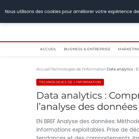
28 juillet 2026
Nous utilisons des cookies pour améliorer votre expérience de
ACCUEIL
BUSINESS & ENTREPRISE
MARKETIN
Accueil
Technologies de l'information
Data analytics :
TECHNOLOGIES DE L'INFORMATION
Data analytics : Comp
l’analyse des données 
EN BREF Analyse des données: Méthod
informations exploitables. Prise de déci
tendances et des comportements. Imp