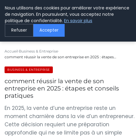
Nous utilisons des cookies pour améliorer votre expérience
LE WEBMARKETING
de navigation. En poursuivant, vous acceptez notre
politique de confidentialité.
En savoir plus
Refuser
Accepter
Accueil
Business & Entreprise
comment réussir la vente de son entreprise en 2025 : étapes…
BUSINESS & ENTREPRISE
comment réussir la vente de son
entreprise en 2025 : étapes et conseils
pratiques
En 2025, la vente d’une entreprise reste un
moment charnière dans la vie d’un entrepreneur.
Cette décision requiert une préparation
approfondie qui ne se limite pas à un simple