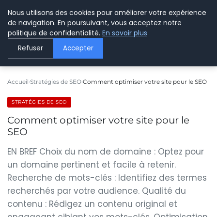
Nous utilisons des cookies pour améliorer votre expérience
LE WEBMARKETING
de navigation. En poursuivant, vous acceptez notre
politique de confidentialité.
En savoir plus
Refuser
Accepter
Accueil
Stratégies de SEO
Comment optimiser votre site pour le SEO
STRATÉGIES DE SEO
Comment optimiser votre site pour le
SEO
EN BREF Choix du nom de domaine : Optez pour
un domaine pertinent et facile à retenir.
Recherche de mots-clés : Identifiez des termes
recherchés par votre audience. Qualité du
contenu : Rédigez un contenu original et