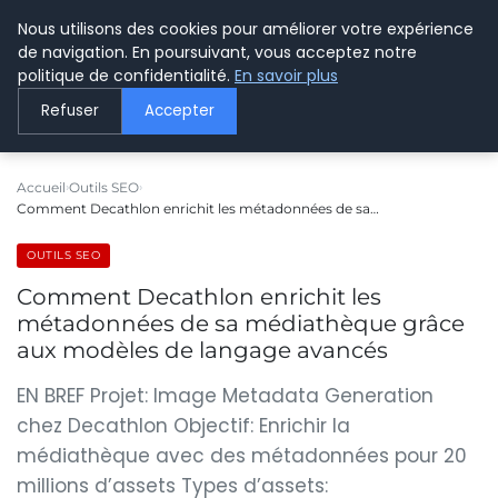
Nous utilisons des cookies pour améliorer votre expérience
LE WEBMARKETING
de navigation. En poursuivant, vous acceptez notre
politique de confidentialité.
En savoir plus
Refuser
Accepter
Accueil
Outils SEO
Comment Decathlon enrichit les métadonnées de sa…
OUTILS SEO
Comment Decathlon enrichit les
métadonnées de sa médiathèque grâce
aux modèles de langage avancés
EN BREF Projet: Image Metadata Generation
chez Decathlon Objectif: Enrichir la
médiathèque avec des métadonnées pour 20
millions d’assets Types d’assets: