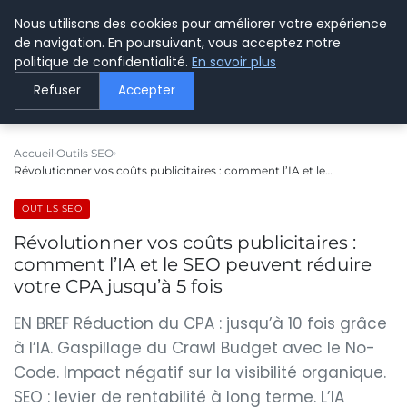
Nous utilisons des cookies pour améliorer votre expérience
LE WEBMARKETING
de navigation. En poursuivant, vous acceptez notre
politique de confidentialité.
En savoir plus
Refuser
Accepter
Accueil
Outils SEO
Révolutionner vos coûts publicitaires : comment l’IA et le…
OUTILS SEO
Révolutionner vos coûts publicitaires :
comment l’IA et le SEO peuvent réduire
votre CPA jusqu’à 5 fois
EN BREF Réduction du CPA : jusqu’à 10 fois grâce
à l’IA. Gaspillage du Crawl Budget avec le No-
Code. Impact négatif sur la visibilité organique.
SEO : levier de rentabilité à long terme. L’IA