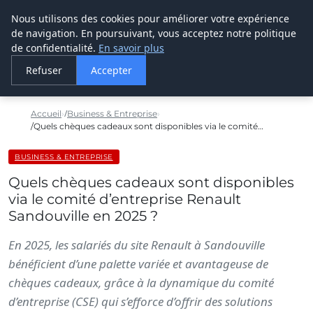
Nous utilisons des cookies pour améliorer votre expérience
LE WEBMARKETING
de navigation. En poursuivant, vous acceptez notre politique
de confidentialité.
En savoir plus
Refuser
Accepter
Accueil
Business & Entreprise
Quels chèques cadeaux sont disponibles via le comité…
BUSINESS & ENTREPRISE
Quels chèques cadeaux sont disponibles
via le comité d’entreprise Renault
Sandouville en 2025 ?
En 2025, les salariés du site Renault à Sandouville
bénéficient d’une palette variée et avantageuse de
chèques cadeaux, grâce à la dynamique du comité
d’entreprise (CSE) qui s’efforce d’offrir des solutions