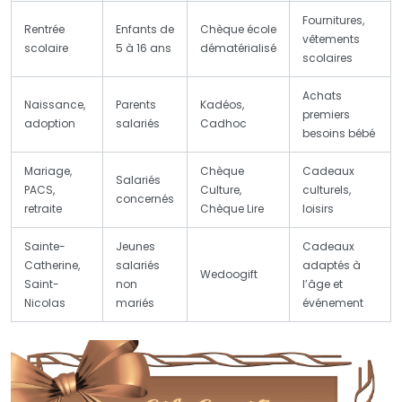
Fournitures,
Rentrée
Enfants de
Chèque école
vêtements
scolaire
5 à 16 ans
dématérialisé
scolaires
Achats
Naissance,
Parents
Kadéos,
premiers
adoption
salariés
Cadhoc
besoins bébé
Mariage,
Chèque
Cadeaux
Salariés
PACS,
Culture,
culturels,
concernés
retraite
Chèque Lire
loisirs
Sainte-
Jeunes
Cadeaux
Catherine,
salariés
adaptés à
Wedoogift
Saint-
non
l’âge et
Nicolas
mariés
événement