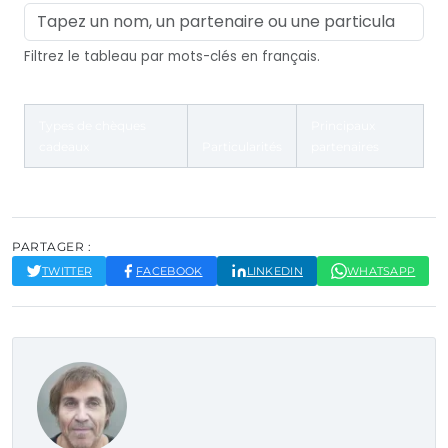
Filtrez le tableau par mots-clés en français.
Types de chèques
Principaux
cadeaux
Particularités
partenaires
Comparaison des types de chèques cadeaux et leurs caractéristiqu
PARTAGER :
TWITTER
FACEBOOK
LINKEDIN
WHATSAPP