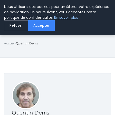
Nous utilisons des cookies pour améliorer votre expérience
LE WEBMARKETING
de navigation. En poursuivant, vous acceptez notre
politique de confidentialité.
En savoir plus
Refuser
Accepter
Accueil
Quentin Denis
Quentin Denis