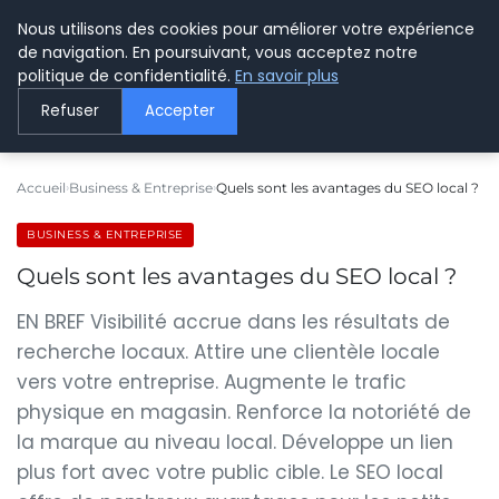
Nous utilisons des cookies pour améliorer votre expérience
LE WEBMARKETING
de navigation. En poursuivant, vous acceptez notre
politique de confidentialité.
En savoir plus
Refuser
Accepter
Accueil
Business & Entreprise
Quels sont les avantages du SEO local ?
BUSINESS & ENTREPRISE
Quels sont les avantages du SEO local ?
EN BREF Visibilité accrue dans les résultats de
recherche locaux. Attire une clientèle locale
vers votre entreprise. Augmente le trafic
physique en magasin. Renforce la notoriété de
la marque au niveau local. Développe un lien
plus fort avec votre public cible. Le SEO local